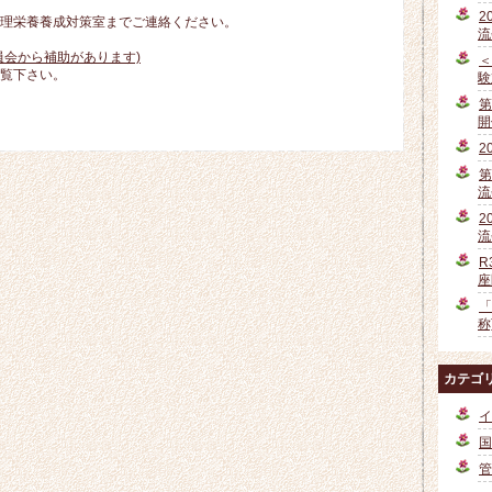
2
理栄養養成対策室までご連絡ください。
流
員会から補助があります)
＜
覧下さい。
験
第
開
2
第
流
2
流
R
座
「
称
カテゴ
イ
国
管