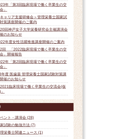
023年「第3回臨床現場で働く卒業生の交
会」
キャリア支援研修会＞管理栄養士国家試
対策講座開催のご案内
20回神戸女子大学栄養研究会主催講演会
催のお知らせ
022年度女性活躍推進講座開催のご案内
2回 「2022臨床現場で働く卒業生の交
会」開催報告
022年「第2回臨床現場で働く卒業生の交
会」
3年度 医歯薬 管理栄養士国家試験対策講
開催のお知らせ
2021臨床現場で働く卒業生の交流会(仮
)」
リ
ベント・講演会 (28)
家試験の勉強方法 (7)
理栄養士関連ニュース (1)