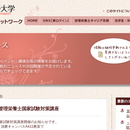
局
)
最新の
＞管理栄養士国家試験対策講座
第
会
国家試験対策講座開催のお知らせです。
＜
5 須磨キャンパスA411教室で