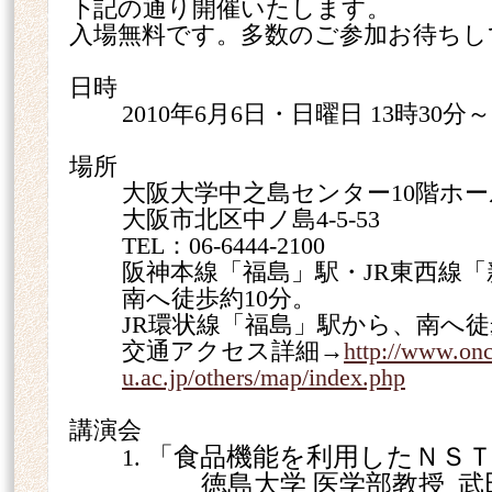
下記の通り開催いたします。
入場無料です。多数のご参加お待ちし
日時
2010
年
6
月
6
日・日曜日
13
時
30
分～
場所
大阪大学中之島センター10階ホー
大阪市北区中ノ島
4-5-53
TEL
：
06-6444-2100
阪神本線「福島」駅・
JR
東西線「
南へ徒歩約
10
分。
JR
環状線「福島」駅から、南へ徒
交通アクセス詳細→
http://www.onc
u.ac.jp/others/map/index.php
講演会
「食品機能を利用したＮＳ
1.
徳島大学 医学部教授 武