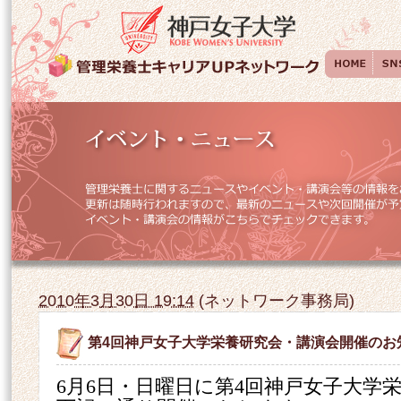
2010年3月30日 19:14
(
ネットワーク事務局
)
第4回神戸女子大学栄養研究会・講演会開催のお
6
月
6
日・日曜日に第
4
回神戸女子大学